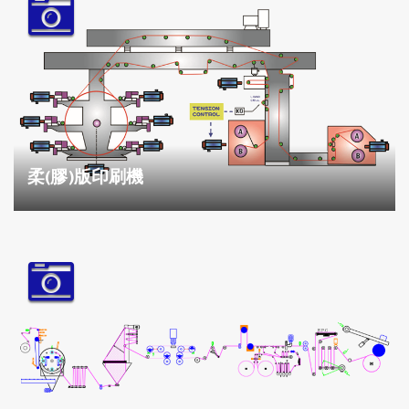
柔(膠)版印刷機