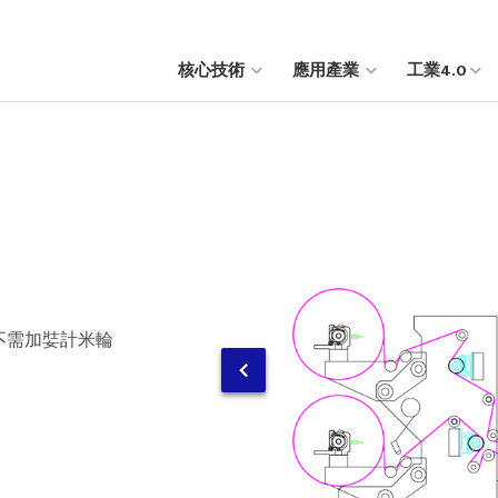
核心技術
應用產業
工業4.0
不需加娤計米輪