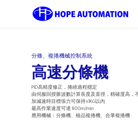
分條、複捲機械控制系統
高速分條機
PID高精度修正，捲繞過程穩定
由伺服回授脈波數計算長度及直徑，精確度高，
加減速時目標張力可保持±1KG以內
最高作業速度可達 800m/min
應用機械：分條機、檢品複捲機、合掌複捲機